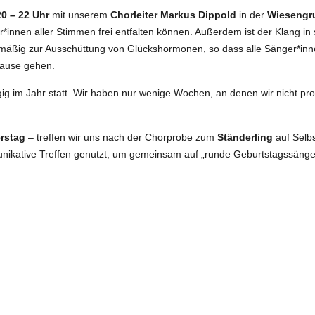
0 – 22 Uhr
mit unserem
Chorleiter Markus Dippold
in der
Wiesengru
r*innen aller Stimmen frei entfalten können. Außerdem ist der Klang in
lmäßig zur Ausschüttung von Glückshormonen, so dass alle Sänger*inn
Hause gehen.
ig im Jahr statt. Wir haben nur wenige Wochen, an denen wir nicht pro
rstag
– treffen wir uns nach der Chorprobe zum
Ständerling
auf Selbs
unikative Treffen genutzt, um gemeinsam auf „runde Geburtstagssänge