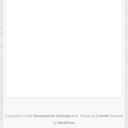
Nachname
E-Mail
*
Was möchtest Du uns mitteilen?
DSGVO-Einverständnis
*
Ich willige ein, meine übermittelten Informationen zu
speichern, um meine Anfrage zu beantworten.
Absenden
Copyright © 2026
Gesangverein Nufringen e.V.
. Theme by
Colorlib
Powered
by
WordPress